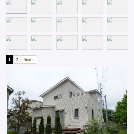
1
2
Next ›