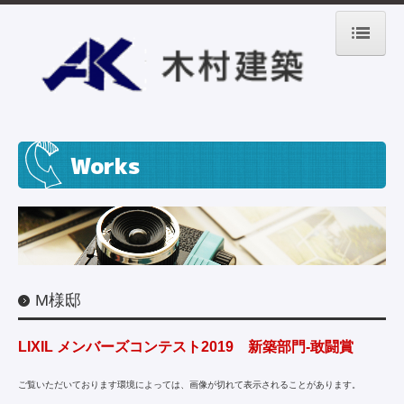
HOME
Concept
家づくりの流れ
Works
多摩産の木材
Works
Information：売地
M様邸
Information：建売
LIXIL メンバーズコンテスト2019 新築部門-敢闘賞
Company
ご覧いただいております環境によっては、画像が切れて表示されることがあります。
事業サポート