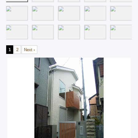
1
2
Next ›